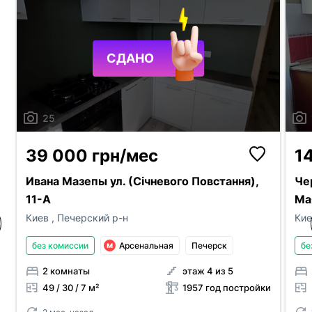
Максимум 10 Мб на одно фото, формат: jpeg/j
объявления риелторов были брендиро
Я - владелец объекта
логотипом вашего АН
Это мой эксклюзив
Отправить
СДАНО
Объект не существует
02:00
25
39 000 грн/мес
1
Ивана Мазепы ул. (Січневого Повстання),
Че
11-А
Ма
Киев
,
Печерский р-н
Ки
без комиссии
Арсенальная
Печерск
бе
2 комнаты
этаж 4 из 5
49 / 30 / 7 м²
1957 год постройки