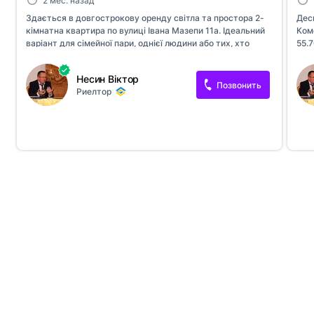
2 мес. назад
Здається в довгострокову оренду світла та простора 2-
Дес
кімнатна квартира по вулиці Івана Мазепи 11а. Ідеальний
Ком
варіант для сімейної пари, однієї людини або тих, хто
55.
цінує комфорт. Дві окремі кімнати, затишна кухня,
шіс
роздільний санвузол, балкон. Квартира укомплектована
пар
Несин Віктор
меблями та побутовою технікою. Закритий, тихий двір.
Інф
Позвонить
Риелтор
Розвинена інфраструктура, метро Арсенальна 5 хвилин.
пош
Перша здача. Без комісії.