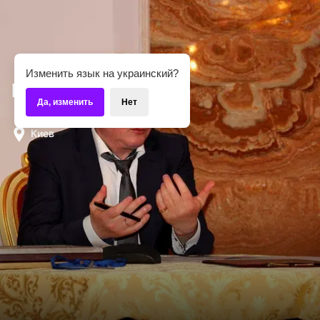
Изменить язык на украинский?
Несин Віктор
Да, изменить
Нет
Специалист по продаже квартир
Киев