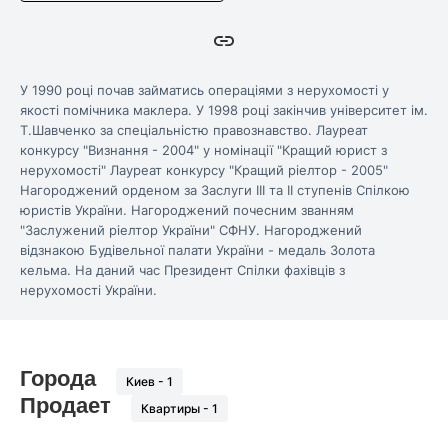
У 1990 році почав займатись операціями з нерухомості у
якості помічника маклера. У 1998 році закінчив університет ім.
Т.Шавченко за спеціальністю правознавство. Лауреат
конкурсу "Визнання - 2004" у номінації "Кращий юрист з
нерухомості" Лауреат конкурсу "Кращий ріелтор - 2005"
Нагороджений орденом за Заслуги III та II ступенів Спілкою
юристів України. Нагороджений почесним званням
"Заслужений ріелтор України" СФНУ. Нагороджений
відзнакою Будівельної палати України - медаль Золота
кельма. На даний час Президент Спілки фахівців з
нерухомості України.
Города
Киев -
1
Продает
Квартиры -
1